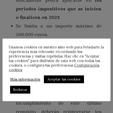
únicamente podrá aplicarse en
los
periodos impositivos que se inicien
o finalicen en 2023
.
Se limita a un importe máximo de
500.000 euros.
Se supedita al mantenimiento de la
Usamos cookies en nuestro sitio web para brindarte la
plantilla media total durante los 24
experiencia más relevante recordando tus
preferencias y visitas repetidas. Haz clic en "Aceptar
meses siguientes al inicio del periodo
las cookies" para disfrutar de esta web con todas las
cookies, o configura tus preferencias
Configuración
impositivo en que entren en
cookies
funcionamiento las instalaciones,
Más información
Aceptar las cookies
respecto a la plantilla media total de
Rechazar
los 12 meses previos. En caso de
incumplimiento de este último
requisito, deberán reintegrarse los