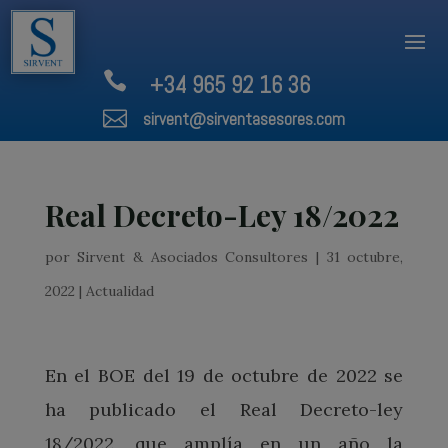

+34 965 92 16 36

sirvent@sirventasesores.com
Real Decreto-Ley 18/2022
por
Sirvent & Asociados Consultores
|
31 octubre,
2022
|
Actualidad
En el BOE del 19 de octubre de 2022 se
ha publicado el Real Decreto-ley
18/2022, que amplía en un año la