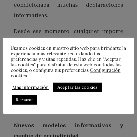
condicionaba muchas declaraciones
informativas.
Desde ese momento, cualquier importe
cobrado por medios electrónicos -por
Usamos cookies en nuestro sitio web para brindarte la
pequeño que sea- formará parte de la
experiencia más relevante recordando tus
preferencias y visitas repetidas. Haz clic en "Aceptar
información que las entidades
las cookies" para disfrutar de esta web con todas las
cookies, o configura tus preferencias
Configuración
financieras remitan mensualmente.
cookies
Más información
Aceptar las cookies
No se trata de pagar más impuestos,
sino de justificar mejor los ingresos
Rechazar
declarados.
Nuevos modelos informativos y
cambio de periodicidad