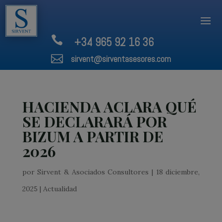

+34 965 92 16 36

sirvent@sirventasesores.com
HACIENDA ACLARA QUÉ
SE DECLARARÁ POR
BIZUM A PARTIR DE
2026
por
Sirvent & Asociados Consultores
|
18 diciembre,
2025
|
Actualidad